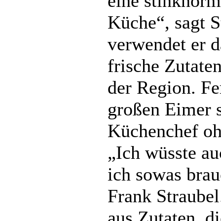
eine stinknorm
Küche“, sagt S
verwendet er d
frische Zutate
der Region. Fe
großen Eimer s
Küchenchef ohn
„Ich wüsste au
ich sowas brau
Frank Straube
aus Zutaten, d