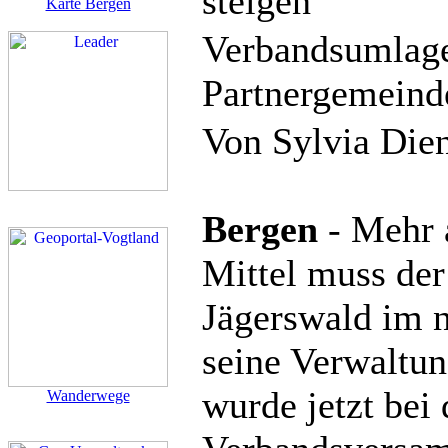
steigen
Karte Bergen
Verbandsumlage
Partnergemeinde
Von Sylvia Die
Bergen
- Mehr a
Mittel muss de
Jägerswald im n
seine Verwaltu
wurde jetzt bei 
Wanderwege