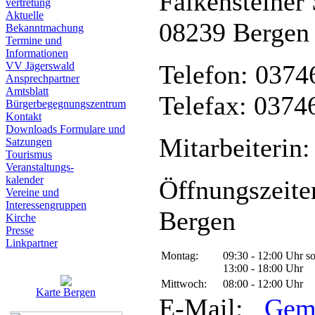
Falkensteiner 
vertretung
Aktuelle
08239 Bergen
Bekanntmachung
Termine und
Informationen
VV Jägerswald
Telefon: 0374
Ansprechpartner
Amtsblatt
Telefax: 0374
Bürgerbegegnungszentrum
Kontakt
Downloads Formulare und
Mitarbeiterin:
Satzungen
Tourismus
Veranstaltungs-
kalender
Öffnungszeite
Vereine und
Interessen­gruppen
Bergen
Kirche
Presse
Linkpartner
Montag:
09:30 - 12:00 Uhr s
13:00 - 18:00 Uhr
Mittwoch:
08:00 - 12:00 Uhr
Karte Bergen
E-Mail:
Gem