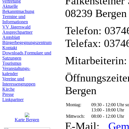
Falkensteiner 
vertretung
Aktuelle
08239 Bergen
Bekanntmachung
Termine und
Informationen
VV Jägerswald
Telefon: 0374
Ansprechpartner
Amtsblatt
Telefax: 0374
Bürgerbegegnungszentrum
Kontakt
Downloads Formulare und
Mitarbeiterin:
Satzungen
Tourismus
Veranstaltungs-
kalender
Öffnungszeite
Vereine und
Interessen­gruppen
Bergen
Kirche
Presse
Linkpartner
Montag:
09:30 - 12:00 Uhr s
13:00 - 18:00 Uhr
Mittwoch:
08:00 - 12:00 Uhr
Karte Bergen
E-Mail:
Gem