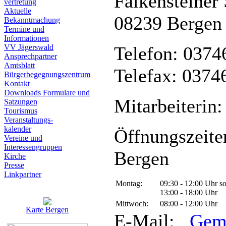
Falkensteiner 
vertretung
Aktuelle
08239 Bergen
Bekanntmachung
Termine und
Informationen
VV Jägerswald
Telefon: 0374
Ansprechpartner
Amtsblatt
Telefax: 0374
Bürgerbegegnungszentrum
Kontakt
Downloads Formulare und
Mitarbeiterin:
Satzungen
Tourismus
Veranstaltungs-
kalender
Öffnungszeite
Vereine und
Interessen­gruppen
Bergen
Kirche
Presse
Linkpartner
Montag:
09:30 - 12:00 Uhr s
13:00 - 18:00 Uhr
Mittwoch:
08:00 - 12:00 Uhr
Karte Bergen
E-Mail:
Gem