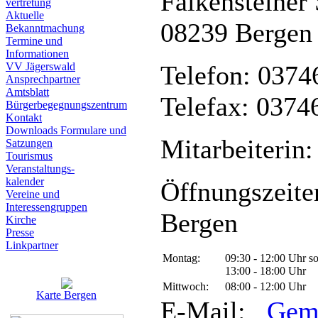
Falkensteiner 
vertretung
Aktuelle
08239 Bergen
Bekanntmachung
Termine und
Informationen
VV Jägerswald
Telefon: 0374
Ansprechpartner
Amtsblatt
Telefax: 0374
Bürgerbegegnungszentrum
Kontakt
Downloads Formulare und
Mitarbeiterin:
Satzungen
Tourismus
Veranstaltungs-
kalender
Öffnungszeite
Vereine und
Interessen­gruppen
Bergen
Kirche
Presse
Linkpartner
Montag:
09:30 - 12:00 Uhr s
13:00 - 18:00 Uhr
Mittwoch:
08:00 - 12:00 Uhr
Karte Bergen
E-Mail:
Gem