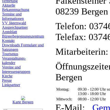
Falkensteiner 
vertretung
Aktuelle
08239 Bergen
Bekanntmachung
Termine und
Informationen
VV Jägerswald
Telefon: 0374
Ansprechpartner
Amtsblatt
Telefax: 0374
Bürgerbegegnungszentrum
Kontakt
Downloads Formulare und
Mitarbeiterin:
Satzungen
Tourismus
Veranstaltungs-
kalender
Öffnungszeite
Vereine und
Interessen­gruppen
Bergen
Kirche
Presse
Linkpartner
Montag:
09:30 - 12:00 Uhr s
13:00 - 18:00 Uhr
Mittwoch:
08:00 - 12:00 Uhr
Karte Bergen
E-Mail:
Gem