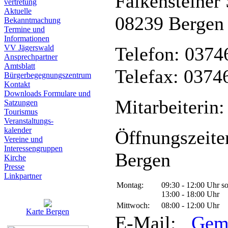
Falkensteiner 
vertretung
Aktuelle
08239 Bergen
Bekanntmachung
Termine und
Informationen
VV Jägerswald
Telefon: 0374
Ansprechpartner
Amtsblatt
Telefax: 0374
Bürgerbegegnungszentrum
Kontakt
Downloads Formulare und
Mitarbeiterin:
Satzungen
Tourismus
Veranstaltungs-
kalender
Öffnungszeite
Vereine und
Interessen­gruppen
Bergen
Kirche
Presse
Linkpartner
Montag:
09:30 - 12:00 Uhr s
13:00 - 18:00 Uhr
Mittwoch:
08:00 - 12:00 Uhr
Karte Bergen
E-Mail:
Gem