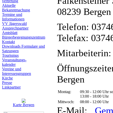
Falkensteiner 
vertretung
Aktuelle
08239 Bergen
Bekanntmachung
Termine und
Informationen
VV Jägerswald
Telefon: 0374
Ansprechpartner
Amtsblatt
Telefax: 0374
Bürgerbegegnungszentrum
Kontakt
Downloads Formulare und
Mitarbeiterin:
Satzungen
Tourismus
Veranstaltungs-
kalender
Öffnungszeite
Vereine und
Interessen­gruppen
Bergen
Kirche
Presse
Linkpartner
Montag:
09:30 - 12:00 Uhr s
13:00 - 18:00 Uhr
Mittwoch:
08:00 - 12:00 Uhr
Karte Bergen
E-Mail:
Gem