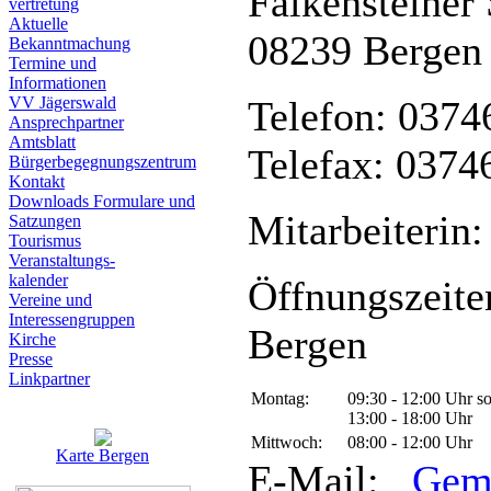
Falkensteiner 
vertretung
Aktuelle
08239 Bergen
Bekanntmachung
Termine und
Informationen
VV Jägerswald
Telefon: 0374
Ansprechpartner
Amtsblatt
Telefax: 0374
Bürgerbegegnungszentrum
Kontakt
Downloads Formulare und
Mitarbeiterin:
Satzungen
Tourismus
Veranstaltungs-
kalender
Öffnungszeite
Vereine und
Interessen­gruppen
Bergen
Kirche
Presse
Linkpartner
Montag:
09:30 - 12:00 Uhr s
13:00 - 18:00 Uhr
Mittwoch:
08:00 - 12:00 Uhr
Karte Bergen
E-Mail:
Gem