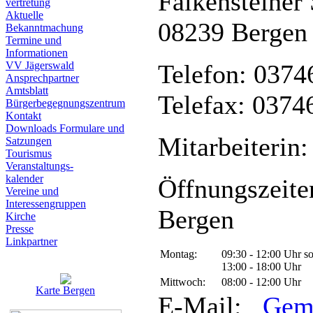
Falkensteiner 
vertretung
Aktuelle
08239 Bergen
Bekanntmachung
Termine und
Informationen
VV Jägerswald
Telefon: 0374
Ansprechpartner
Amtsblatt
Telefax: 0374
Bürgerbegegnungszentrum
Kontakt
Downloads Formulare und
Mitarbeiterin:
Satzungen
Tourismus
Veranstaltungs-
kalender
Öffnungszeite
Vereine und
Interessen­gruppen
Bergen
Kirche
Presse
Linkpartner
Montag:
09:30 - 12:00 Uhr s
13:00 - 18:00 Uhr
Mittwoch:
08:00 - 12:00 Uhr
Karte Bergen
E-Mail:
Gem