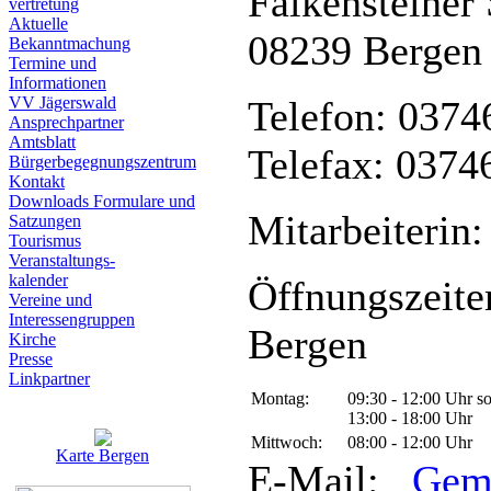
Falkensteiner 
vertretung
Aktuelle
08239 Bergen
Bekanntmachung
Termine und
Informationen
VV Jägerswald
Telefon: 0374
Ansprechpartner
Amtsblatt
Telefax: 0374
Bürgerbegegnungszentrum
Kontakt
Downloads Formulare und
Mitarbeiterin:
Satzungen
Tourismus
Veranstaltungs-
kalender
Öffnungszeite
Vereine und
Interessen­gruppen
Bergen
Kirche
Presse
Linkpartner
Montag:
09:30 - 12:00 Uhr s
13:00 - 18:00 Uhr
Mittwoch:
08:00 - 12:00 Uhr
Karte Bergen
E-Mail:
Gem