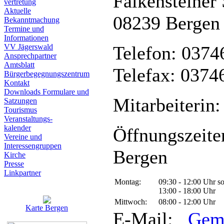
Falkensteiner 
vertretung
Aktuelle
08239 Bergen
Bekanntmachung
Termine und
Informationen
VV Jägerswald
Telefon: 0374
Ansprechpartner
Amtsblatt
Telefax: 0374
Bürgerbegegnungszentrum
Kontakt
Downloads Formulare und
Mitarbeiterin:
Satzungen
Tourismus
Veranstaltungs-
kalender
Öffnungszeite
Vereine und
Interessen­gruppen
Bergen
Kirche
Presse
Linkpartner
Montag:
09:30 - 12:00 Uhr s
13:00 - 18:00 Uhr
Mittwoch:
08:00 - 12:00 Uhr
Karte Bergen
E-Mail:
Gem