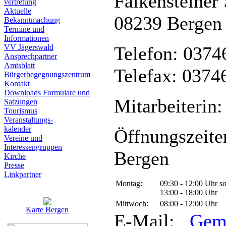
Falkensteiner 
vertretung
Aktuelle
08239 Bergen
Bekanntmachung
Termine und
Informationen
VV Jägerswald
Telefon: 0374
Ansprechpartner
Amtsblatt
Telefax: 0374
Bürgerbegegnungszentrum
Kontakt
Downloads Formulare und
Mitarbeiterin:
Satzungen
Tourismus
Veranstaltungs-
kalender
Öffnungszeite
Vereine und
Interessen­gruppen
Bergen
Kirche
Presse
Linkpartner
Montag:
09:30 - 12:00 Uhr s
13:00 - 18:00 Uhr
Mittwoch:
08:00 - 12:00 Uhr
Karte Bergen
E-Mail:
Gem