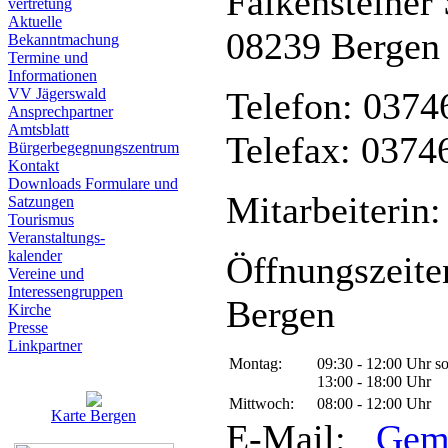
Falkensteiner 
vertretung
Aktuelle
08239 Bergen
Bekanntmachung
Termine und
Informationen
VV Jägerswald
Telefon: 0374
Ansprechpartner
Amtsblatt
Telefax: 0374
Bürgerbegegnungszentrum
Kontakt
Downloads Formulare und
Mitarbeiterin:
Satzungen
Tourismus
Veranstaltungs-
kalender
Öffnungszeite
Vereine und
Interessen­gruppen
Bergen
Kirche
Presse
Linkpartner
Montag:
09:30 - 12:00 Uhr s
13:00 - 18:00 Uhr
Mittwoch:
08:00 - 12:00 Uhr
Karte Bergen
E-Mail:
Gem