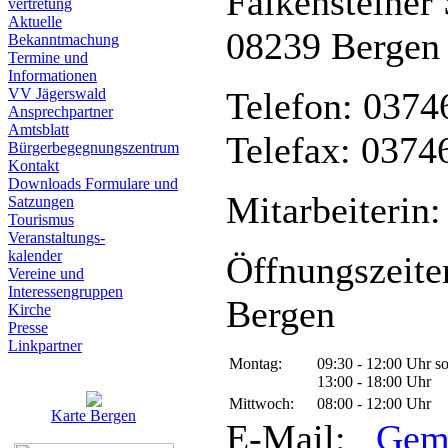
Falkensteiner 
vertretung
Aktuelle
08239 Bergen
Bekanntmachung
Termine und
Informationen
VV Jägerswald
Telefon: 0374
Ansprechpartner
Amtsblatt
Telefax: 0374
Bürgerbegegnungszentrum
Kontakt
Downloads Formulare und
Mitarbeiterin:
Satzungen
Tourismus
Veranstaltungs-
kalender
Öffnungszeite
Vereine und
Interessen­gruppen
Bergen
Kirche
Presse
Linkpartner
Montag:
09:30 - 12:00 Uhr s
13:00 - 18:00 Uhr
Mittwoch:
08:00 - 12:00 Uhr
Karte Bergen
E-Mail:
Gem