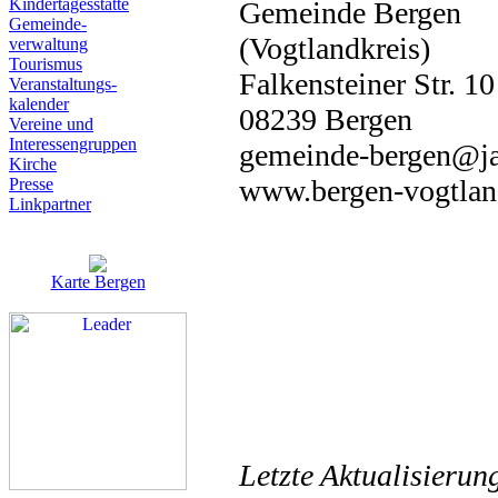
Kindertagesstätte
Gemeinde Bergen
Gemeinde-
(Vogtlandkreis)
verwaltung
Tourismus
Falkensteiner Str. 10
Veranstaltungs-
kalender
08239 Bergen
Vereine und
Interessen­gruppen
gemeinde-bergen@ja
Kirche
www.bergen-vogtlan
Presse
Linkpartner
Karte Bergen
Letzte Aktualisieru