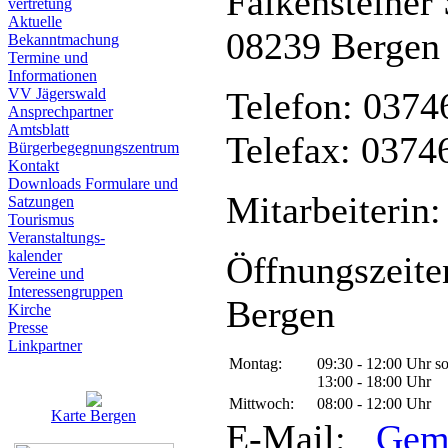
Falkensteiner 
vertretung
Aktuelle
08239 Bergen
Bekanntmachung
Termine und
Informationen
VV Jägerswald
Telefon: 0374
Ansprechpartner
Amtsblatt
Telefax: 0374
Bürgerbegegnungszentrum
Kontakt
Downloads Formulare und
Mitarbeiterin:
Satzungen
Tourismus
Veranstaltungs-
kalender
Öffnungszeite
Vereine und
Interessen­gruppen
Bergen
Kirche
Presse
Linkpartner
Montag:
09:30 - 12:00 Uhr s
13:00 - 18:00 Uhr
Mittwoch:
08:00 - 12:00 Uhr
Karte Bergen
E-Mail:
Gem