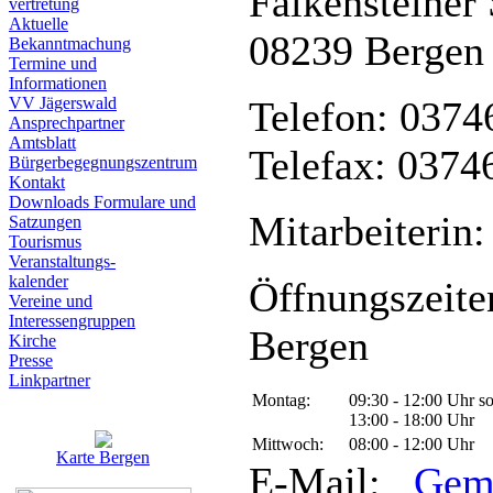
Falkensteiner 
vertretung
Aktuelle
08239 Bergen
Bekanntmachung
Termine und
Informationen
VV Jägerswald
Telefon: 0374
Ansprechpartner
Amtsblatt
Telefax: 0374
Bürgerbegegnungszentrum
Kontakt
Downloads Formulare und
Mitarbeiterin:
Satzungen
Tourismus
Veranstaltungs-
kalender
Öffnungszeite
Vereine und
Interessen­gruppen
Bergen
Kirche
Presse
Linkpartner
Montag:
09:30 - 12:00 Uhr s
13:00 - 18:00 Uhr
Mittwoch:
08:00 - 12:00 Uhr
Karte Bergen
E-Mail:
Gem