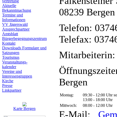
Falkensteiner 
vertretung
Aktuelle
08239 Bergen
Bekanntmachung
Termine und
Informationen
VV Jägerswald
Telefon: 0374
Ansprechpartner
Amtsblatt
Telefax: 0374
Bürgerbegegnungszentrum
Kontakt
Downloads Formulare und
Mitarbeiterin:
Satzungen
Tourismus
Veranstaltungs-
kalender
Öffnungszeite
Vereine und
Interessen­gruppen
Bergen
Kirche
Presse
Linkpartner
Montag:
09:30 - 12:00 Uhr s
13:00 - 18:00 Uhr
Mittwoch:
08:00 - 12:00 Uhr
Karte Bergen
E-Mail:
Gem